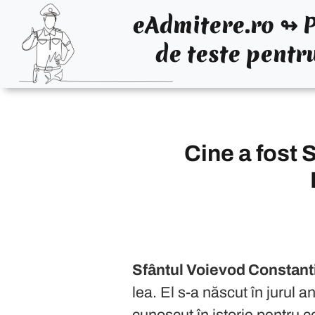
eAdmitere.ro ↬ P
de teste pentr
Sfântul Voievod Constantin Brân
Brâncoveanu a fost un susținător al cu
Cine a fost 
Cu toate acestea, Constantin Brâncovea
Pentru curajul și credința sa neclint
Începând cu data de 12 mai 2022,
Şco
Sfântul Voievod Constan
lea. El s-a născut în jurul
cunoscut în istorie pentru con