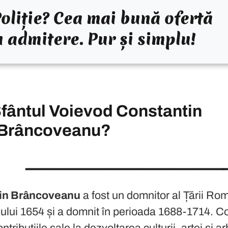
oliție? Cea mai bună ofertă
u admitere. Pur și simplu!
coveanu
a fost un domnitor al Țării Românești în secolul al XVII-le
lturii și artei în timpul domniei sale, contribuind la dezvoltare
Sfântul Voievod Constantin
nu a avut o sfârșit tragic. În timpul domniei sale, a fost supus pre
Brâncoveanu?
ită, Constantin Brâncoveanu a fost canonizat de Biserica Ortodox
ala Naţională de Pregătire a Agenţilor de Penitenciare Târgu 
tin Brâncoveanu
a fost un domnitor al Țării Rom
 anului 1654 și a domnit în perioada 1688-1714.
tribuțiile sale la dezvoltarea culturii, artei și ar