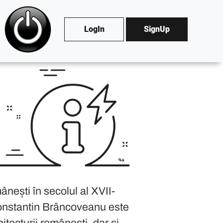
LogIn
SignUp
a. El s-a născut în jurul anului 1654 și a domnit în perioada 1688
a arhitecturii, picturii și sculpturii în stil brâncovenesc, o for
siunilor din partea Imperiului Otoman, care a cerut taxe și tributu
ă Română în 1992, devenind astfel Sfântul Voievod Constantin Brâ
Ocna
are ca
ocrotitor spiritual
pe Sfântul Voievod Constantin Brâ
↬
ânești în secolul al XVII-
 Constantin Brâncoveanu este
hitecturii românești, dar și