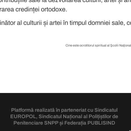
rarea credinței ortodoxe.
ător al culturii și artei în timpul domniei sale, 
Platformă realizată în parteneriat cu Sindicatul
EUROPOL
, Sindicatul Național al Polițiștilor de
Penitenciare
SNPP
și Federația
PUBLISIND