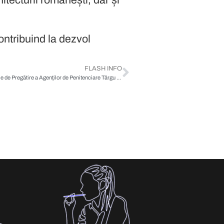
contribuind la dezvoltarea
FLASH INFO
Cine este ocrotitorul spiritual al Şcolii Naţionale de Pregătire a Agenţilor de Penitenciare Târgu Ocna?