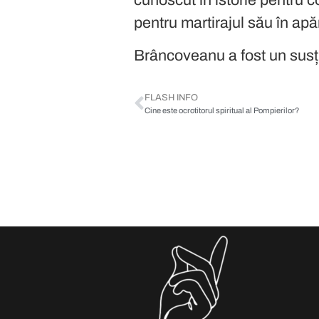
pentru martirajul său în apă
Brâncoveanu a fost un susțin
arhitecturii,
FLASH INFO
Cine este ocrotitorul spiritual al Pompierilor?