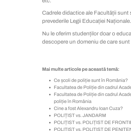
etc.
Cadrele didactice ale Facultății sunt
prevederile Legii Educației Naționale
Nu le oferim studenților doar o educaț
descopere un domeniu de care sunt p
Mai multe articole pe această temă:
Ce școli de poliție sunt în România?
Facultatea de Poliție din cadrul Acad
Facultatea de Poliție din cadrul Acade
poliție în România
Cine a fost Alexandru Ioan Cuza?
POLIȚIST vs. JANDARM
POLIȚIST vs. POLIȚIST DE FRONT
POLIȚIST vs. POLIȚIST DE PENIT