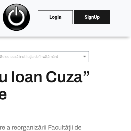
LogIn
SignUp
Selectează instituția de învățământ
u Ioan Cuza”
ie
re a reorganizării Facultății de