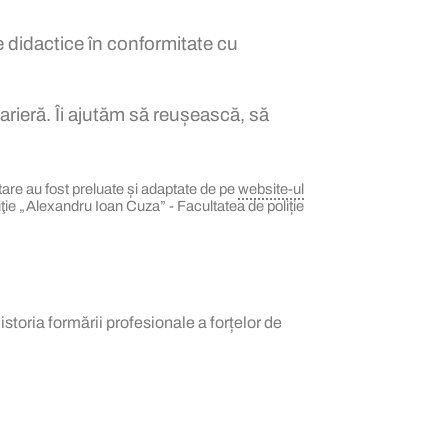
e didactice în conformitate cu
arieră. Îi ajutăm să reușească, să
ntare au fost preluate și adaptate de pe
website-ul
ie „Alexandru Ioan Cuza” - Facultatea de poliție
storia formării profesionale a forțelor de