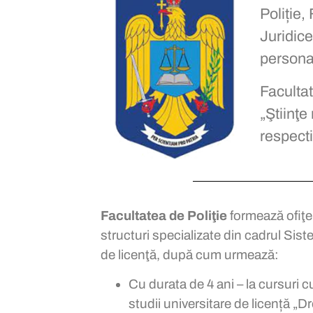
Poliție,
Juridice
persona
Facultat
„Ştiinţe
respecti
Facultatea de Poliţie
formează ofiţeri
structuri specializate din cadrul Sis
de licenţă, după cum urmează:
Cu durata de 4 ani – la cursuri c
studii universitare de licență „D