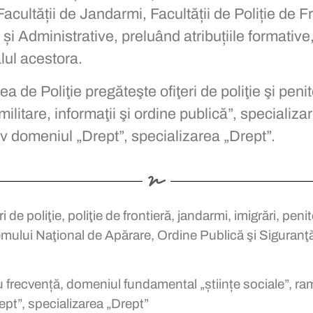
 Facultății de Jandarmi, Facultății de Poliție de Fr
 și Administrative, preluând atribuțiile formative
lul acestora.
ea de Poliţie pregăteşte ofiţeri de poliţie şi peni
 militare, informaţii şi ordine publică”, specializ
v domeniul „Drept”, specializarea „Drept”.
 de poliţie, poliţie de frontieră, jandarmi, imigrări, peni
temului Naţional de Apărare, Ordine Publică şi Siguranţă
u frecvență, domeniul fundamental „științe sociale”, ram
rept”, specializarea „Drept”