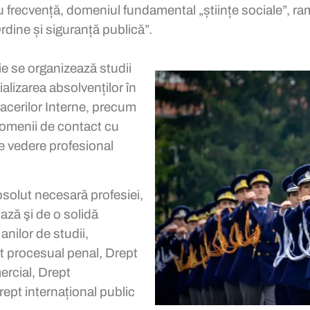
u frecvență, domeniul fundamental „științe sociale”, ramu
rdine și siguranță publică”.
tie se organizează studii
alizarea absolvenților în
facerilor Interne, precum
 domenii de contact cu
de vedere profesional
bsolut necesară profesiei,
iază şi de o solidă
anilor de studii,
t procesual penal, Drept
mercial, Drept
rept internațional public