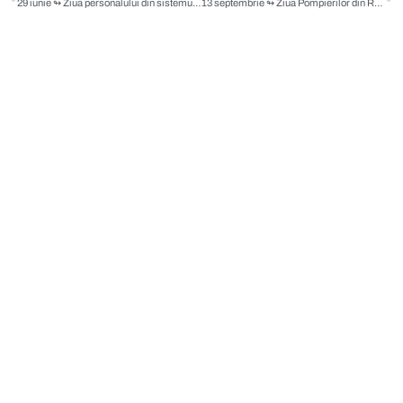
29 iunie ↬ Ziua personalului din sistemul Poliţiei Penitenciare
13 septembrie ↬ Ziua Pompierilor din România