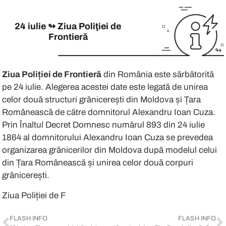
Ziua Poliției de Frontieră
din România
24 iulie ↬ Ziua Poliţiei de
Frontieră
Ziua Poliției de Frontieră este dedicată
↬
Majoritatea poliţiştilor de frontieră pr
Ziua Poliției de Frontieră
din România este sărbătorită
pe 24 iulie. Alegerea acestei date este legată de unirea
Cu ocazia acestui moment festiv sunt pr
celor două structuri grănicerești din Moldova și Țara
Românească de către domnitorul Alexandru Ioan Cuza.
Prin Înaltul Decret Domnesc numărul 893 din 24 iulie
1864 al domnitorului Alexandru Ioan Cuza se prevedea
organizarea grănicerilor din Moldova după modelul celui
din Țara Românească și unirea celor două corpuri
grănicerești.
Ziua Poliției de Frontier
FLASH INFO
FLASH INFO