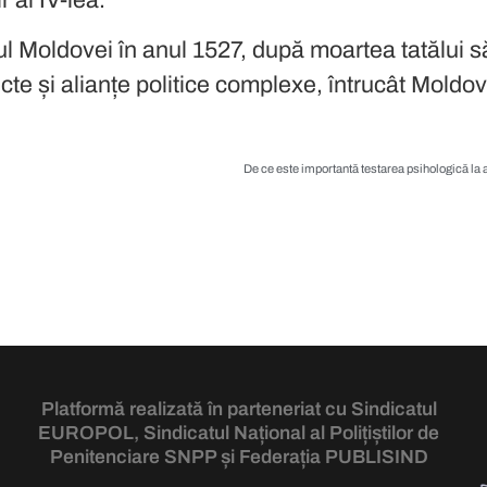
ul Moldovei în anul 1527, după moartea tatălui 
cte și alianțe politice complexe, întrucât Moldova
Platformă realizată în parteneriat cu Sindicatul
EUROPOL
, Sindicatul Național al Polițiștilor de
Penitenciare
SNPP
și Federația
PUBLISIND