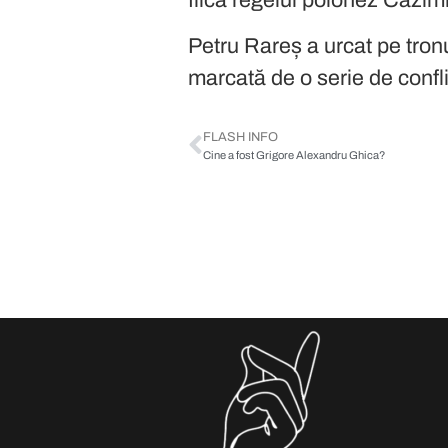
Petru Rareș a urcat pe tron
marcată de o serie de confli
rivalității dintre Imperiu
FLASH INFO
Cine a fost Grigore Alexandru Ghica?