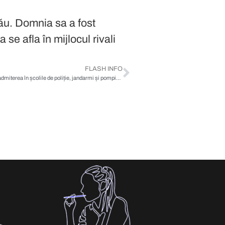
său. Domnia sa a fost
 se afla în mijlocul
FLASH INFO
De ce este importantă testarea psihologică la admiterea în școlile de poliție, jandarmi și pompieri?