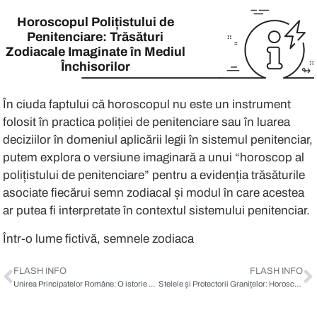
În ciuda faptului că horoscopul nu este
Horoscopul Polițistului de
Penitenciare: Trăsături
Zodiacale Imaginate în Mediul
Într-o lume fictivă, semnele zodiacale 
Închisorilor
↬
Berbec (21 martie – 19 aprilie): Det
În ciuda faptului că horoscopul nu este un instrument
folosit în practica poliției de penitenciare sau în luarea
Polițistul de penitenciare Berbec este
deciziilor în domeniul aplicării legii în sistemul penitenciar,
putem explora o versiune imaginară a unui “horoscop al
Taur (20 aprilie – 20 mai): Stabilita
polițistului de penitenciare” pentru a evidenția trăsăturile
asociate fiecărui semn zodiacal și modul în care acestea
ar putea fi interpretate în contextul sistemului penitenciar.
Polițistul de penitenciare Taur aduce s
Într-o lume fictivă, semnele zodiacale defi
Gemeni (21 mai – 20 iunie): Comuni
FLASH INFO
FLASH INFO
Unirea Principatelor Române: O istorie a solidarității și identității naționale
Stelele și Protectorii Granițelor: Horoscopul Polițistului de Frontieră
Polițistul de penitenciare Gemeni se r