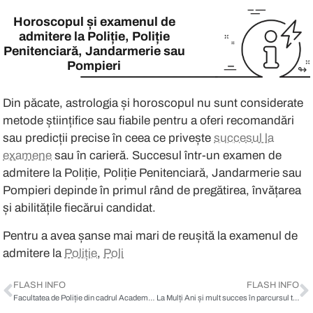
Din păcate, astrologia și horoscopul n
Horoscopul și examenul de
admitere la Poliție, Poliție
Penitenciară, Jandarmerie sau
Pentru a avea șanse mai mari de reuș
Pompieri
↬
Pregătirea adecvată:
Asigură-te că a
Din păcate, astrologia și horoscopul nu sunt considerate
metode științifice sau fiabile pentru a oferi recomandări
Dedicare și disciplină:
Fii pregătit s
sau predicții precise în ceea ce privește
succesul la
examene
sau în carieră. Succesul într-un examen de
Exercițiu și practică:
Soluționarea
te
admitere la Poliție, Poliție Penitenciară, Jandarmerie sau
Pompieri depinde în primul rând de pregătirea, învățarea
și abilitățile fiecărui candidat.
Înțelegerea procedurilor:
Este import
Pentru a avea șanse mai mari de reușită la examenul de
Fii organizat:
Asigură-te că ai tot ce 
admitere la
Poliție
,
Poliție de
Gestionarea stresului:
În timpul exa
FLASH INFO
FLASH INFO
Facultatea de Poliție din cadrul Academiei de Poliție „Alexandru Ioan Cuza”: Evoluția și contribuția la istoria formării profesionale a forțelor de poliție în România
La Mulți Ani și mult succes în parcursul tău către admiterea la Poliție, Jandarmi sau Pompieri!