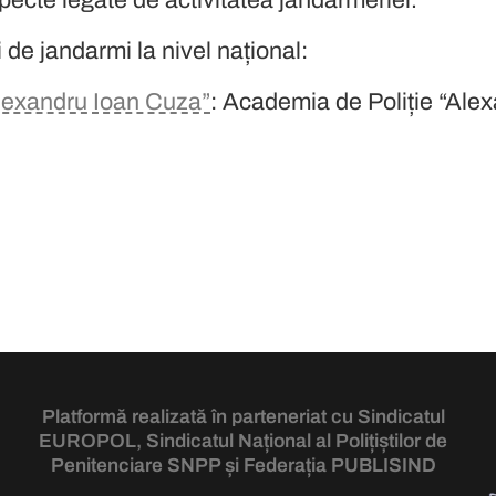
i de jandarmi la nivel național:
Alexandru Ioan Cuza”
: Academia de Poliție “Alex
tuți
Platformă realizată în parteneriat cu Sindicatul
EUROPOL
, Sindicatul Național al Polițiștilor de
Penitenciare
SNPP
și Federația
PUBLISIND