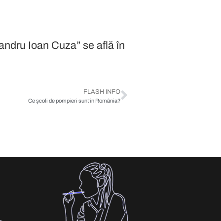
andru Ioan Cuza” se află în
FLASH INFO
Ce școli de pompieri sunt în România?