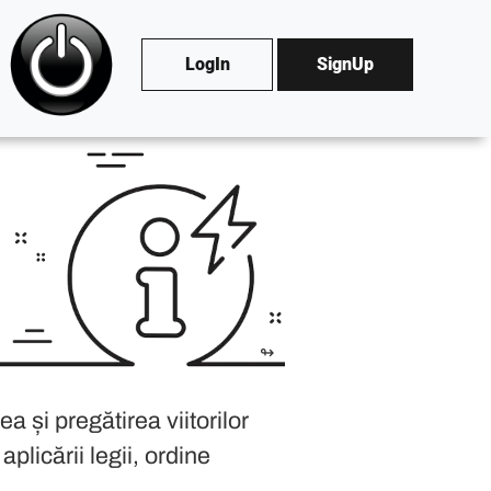
LogIn
SignUp
andarmi. Aceste școli au rolul de a furniza educație și instruire în
n București și este o instituție prestigioasă care oferă programe 
lă, situată în Drăgășani, județul Vâlcea, formează și pregătește 
 Suceava, este cea mai cunoscută școală de jandarmi din România 
ubofițeri sau ofițeri de jandarmi. Ele asigură instruirea necesară
↬
 ocupă funcții cu atribuții în domeniul ordinei și siguranței publice
a și pregătirea viitorilor
plicării legii, ordine