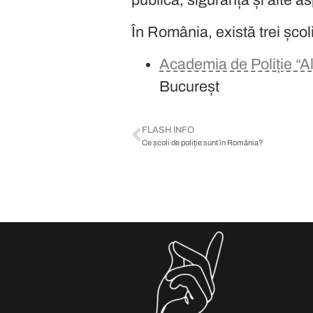
În România, există trei școl
Academia de Poliție “
București și este o insti
FLASH INFO
Ce școli de poliție sunt în România?