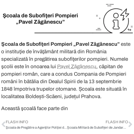
Şcoala de Subofiţeri Pompieri „Pa
Şcoala de Subofiţeri Pompieri
„Pavel Zăgănescu”
Această şcoală face parte din sistemul
↬
Programa de învăţământ a şcolii acoperă
Şcoala de Subofiţeri Pompieri „Pavel Zăgănescu”
este
o instituţie de învăţământ militară din România
Elevii şcolii trec prin diferite etape 
specializată în pregătirea subofiţerilor pompieri. Numele
şcolii este în onoarea lui
Pavel Zăgănescu
, căpitan de
Absolvenţii Şcolii de Subofiţeri Pompie
pompieri român, care a condus Compania de Pompieri
români în bătălia din Dealul Spirii de la 13 septembrie
1848 împotriva trupelor otomane. Școala este situată în
Pentru a obține informații specifice
localitatea Boldești-Scăeni, județul Prahova.
eAdmitere.ro
te ajută cu o
scurtă pre
Această şcoală face parte din sistem
FLASH INFO
FLASH INFO
Şcoala de Pregătire a Agenţilor Poliţiei de Frontieră „Avram Iancu”
Școala Militară de Subofițeri de Jandarmi „Grigore Alexandru Ghica”