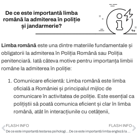
Limba română
este una dintre materi
De ce este importantă limba
română la admiterea în poliție
Comunicare eficientă: Limba română 
și jandarmerie?
↬
Aplicarea corectă a legii: Cunoașter
Limba română
este una dintre materiile fundamentale și
Evaluarea competențelor de comunic
obligatorii la admiterea în Poliția Română sau Poliția
penitenciară. Iată câteva motive pentru importanța limbii
Respectarea normelor instituțional
române la admiterea în poliție:
eAdmitere.ro
te ajută cu 4.432 subie
Comunicare eficientă: Limba română este limba
oficială a României și principalul mijloc de
În concluzie, limba română este impor
comunicare în activitatea de poliție. Este esențial ca
polițiștii să poată comunica eficient și clar în limba
română, atât în interacțiunile cu cetățenii, cât și
FLASH INFO
FLASH INFO
De ce este importantă testarea psihologică la admiterea în școlile de poliție, jandarmi și pompieri?
De ce este importantă limba engleză la admiterea în poliție și jandarmerie?